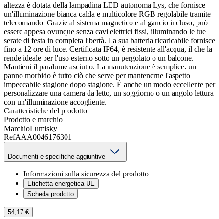
altezza è dotata della lampadina LED autonoma Lys, che fornisce
un'illuminazione bianca calda e multicolore RGB regolabile tramite
telecomando. Grazie al sistema magnetico e al gancio incluso, può
essere appesa ovunque senza cavi elettrici fissi, illuminando le tue
serate di festa in completa libertà. La sua batteria ricaricabile fornisce
fino a 12 ore di luce. Certificata IP64, è resistente all'acqua, il che la
rende ideale per l'uso esterno sotto un pergolato o un balcone.
Mantieni il paralume asciutto. La manutenzione è semplice: un
panno morbido è tutto ciò che serve per mantenerne l'aspetto
impeccabile stagione dopo stagione. È anche un modo eccellente per
personalizzare una camera da letto, un soggiorno o un angolo lettura
con un'illuminazione accogliente.
Caratteristiche del prodotto
Prodotto e marchio
Marchio
Lumisky
Ref
AAA0046176301
Documenti e specifiche aggiuntive
Informazioni sulla sicurezza del prodotto
Etichetta energetica UE
Scheda prodotto
54,17 €