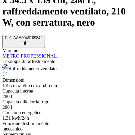
x 54.5 x 159 cm, 280 L,
raffreddamento ventilato, 210
W, con serratura, nero
Ref
:
AAA0046109842
Marchio
METRO PROFESSIONAL
Tipologia di raffreddamento
Raffreddamento ventilato
Dimensioni
159 cm x 59.5 cm x 54.5 cm
Capacità interna
280
l
Capacità utile lorda frigo
280
l
Consumo energetico
1.31
kwh/24h
Funzione di sbrinamento
meccanico
Numero ripiani