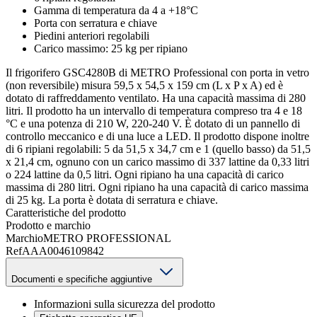
Gamma di temperatura da 4 a +18°C
Porta con serratura e chiave
Piedini anteriori regolabili
Carico massimo: 25 kg per ripiano
Il frigorifero GSC4280B di METRO Professional con porta in vetro
(non reversibile) misura 59,5 x 54,5 x 159 cm (L x P x A) ed è
dotato di raffreddamento ventilato. Ha una capacità massima di 280
litri. Il prodotto ha un intervallo di temperatura compreso tra 4 e 18
°C e una potenza di 210 W, 220-240 V. È dotato di un pannello di
controllo meccanico e di una luce a LED. Il prodotto dispone inoltre
di 6 ripiani regolabili: 5 da 51,5 x 34,7 cm e 1 (quello basso) da 51,5
x 21,4 cm, ognuno con un carico massimo di 337 lattine da 0,33 litri
o 224 lattine da 0,5 litri. Ogni ripiano ha una capacità di carico
massima di 280 litri. Ogni ripiano ha una capacità di carico massima
di 25 kg. La porta è dotata di serratura e chiave.
Caratteristiche del prodotto
Prodotto e marchio
Marchio
METRO PROFESSIONAL
Ref
AAA0046109842
Documenti e specifiche aggiuntive
Informazioni sulla sicurezza del prodotto