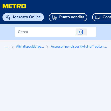
Naviga su home page
Mercato Online
Punto Vendita
Cons
...
Altri dispositivi per la refrigerazione e accessori
Accessori per dispositivi di raffreddamento