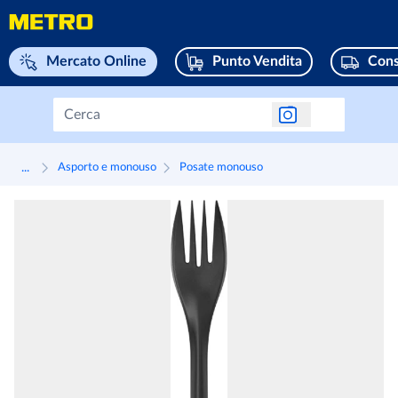
Naviga su home page
Mercato Online
Punto Vendita
Cons
...
Asporto e monouso
Posate monouso