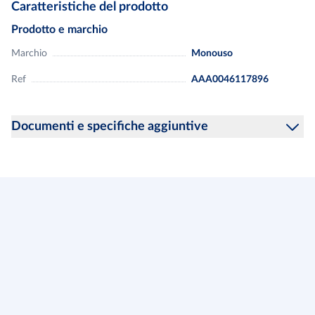
Caratteristiche del prodotto
perché chi ha detto che le posate di plastica non possono essere
eleganti?
Prodotto e marchio
Riutilizzabile e riciclabile.
Marchio
Monouso
Resistente e leggera.
Lavabile in lavastoviglie.
Ref
AAA0046117896
Ideale per catering, feste, eventi formali e cene informali.
Documenti e specifiche aggiuntive
Informazioni sulla sicurezza del prodotto