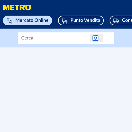
Naviga su home page
Mercato Online
Punto Vendita
Cons