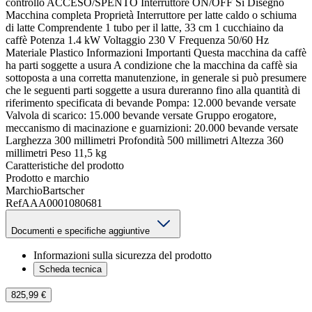
controllo ACCESO/SPENTO Interruttore ON/OFF Sì Disegno
Macchina completa Proprietà Interruttore per latte caldo o schiuma
di latte Comprendente 1 tubo per il latte, 33 cm 1 cucchiaino da
caffè Potenza 1.4 kW Voltaggio 230 V Frequenza 50/60 Hz
Materiale Plastico Informazioni Importanti Questa macchina da caffè
ha parti soggette a usura A condizione che la macchina da caffè sia
sottoposta a una corretta manutenzione, in generale si può presumere
che le seguenti parti soggette a usura dureranno fino alla quantità di
riferimento specificata di bevande Pompa: 12.000 bevande versate
Valvola di scarico: 15.000 bevande versate Gruppo erogatore,
meccanismo di macinazione e guarnizioni: 20.000 bevande versate
Larghezza 300 millimetri Profondità 500 millimetri Altezza 360
millimetri Peso 11,5 kg
Caratteristiche del prodotto
Prodotto e marchio
Marchio
Bartscher
Ref
AAA0001080681
Documenti e specifiche aggiuntive
Informazioni sulla sicurezza del prodotto
Scheda tecnica
825,99 €