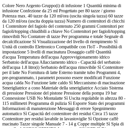
Colore Nero Argento Gruppo(i) di infusione 1 Quantità minima di
infusione Confezione da 25 ml Progettato per 80 tazze / giorno
Potenza max. 40 tazze da 120 ml/ora (uscita singola tazza) 60 tazze
da 120 ml/ora (uscita doppia tazza) Numero di contenitori di chicchi
1 Contenitore del fagiolo del contenuto 250 grammi Contenitori per
fagioli/topping chiudibili a chiave No Contenitori per fagioli/topping
rimovibili No Contatore di tazze Per programma e totale Segnale di
decalcificazione Sì Visualizzazione del livello di riempimento Sì
Unità di controllo Elettronico Compatibile con l'IoT - Possibilità di
impostazione 5 livelli di macinatura Dosaggio caffè Quantità
d'acqua Temperatura dell'acqua Approvvigionamento idrico
Serbatoio dell'acqua Allacciamento idrico - Capacità del serbatoio
dell'acqua 1.8 litro(i) Serbatoio dell'acqua rimovibile Sì Contenitore
per il latte No Fornitura di latte Esterno tramite tubo Programmi 4,
pre-programmato, i parametri possono essere modificati Funzione
acqua calda No Funzione latte caldo Sì Meccanismo di macinazione
Smerigliatrice a cono Materiale della smerigliatrice Acciaio Sistema
di pressione Pressione del pistone Pressione della pompa 19 bar
Connessione USB No Montalatte Sì Uscita regolabile in altezza 80 -
115 millimetri Programma di pulizia Sì Esporre Stato dei programmi
Informazioni di manutenzione Messaggi di errore Spegnimento
automatico Sì Capacità del contenitore dei residui Circa 15 tazze
Contenitore per residui lavabile in lavastoviglie Sì Opzione caffè
macinato Tazze singole Manuale 7 - 14 g Coppe multiple Sì Spia di