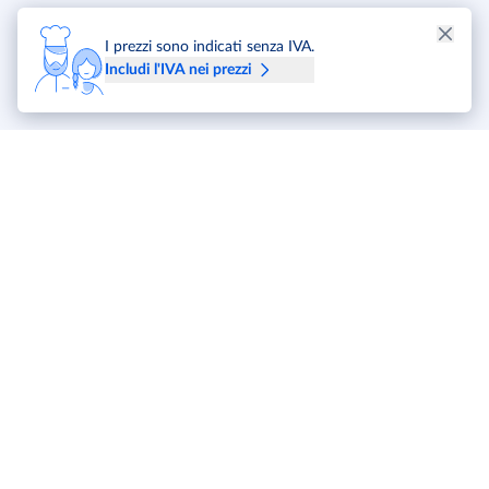
Dimensione poggiapiedi: 41 × 41 × 35cm
Altezza seduta: 40cm (escluso cuscino)
I prezzi sono indicati senza IVA.
Carico massimo tavolo: 70Kg
Includi l'IVA nei prezzi
Carico massimo sedia: 160Kg
Carico massimo poggiapiedi: 100Kg
1 × Tavolo da pranzo
4 × Sedie
4 × Poggiapiedi
METRO Markets