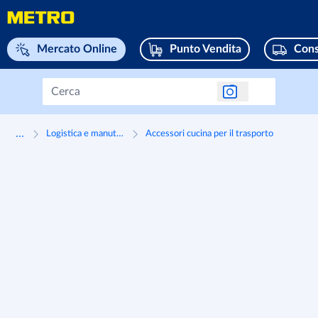
Naviga su home page
Mercato Online
Punto Vendita
Cons
...
Logistica e manutenzione
Accessori cucina per il trasporto