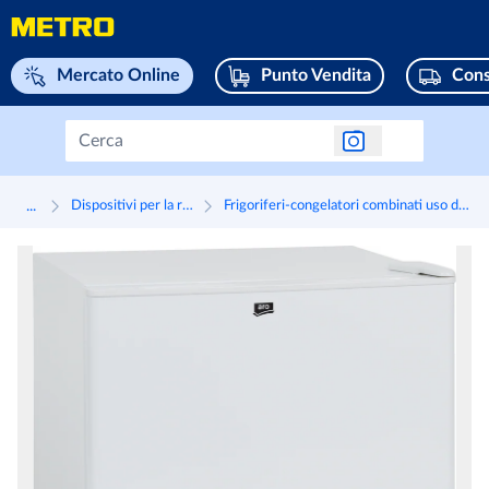
Naviga su home page
Mercato Online
Punto Vendita
Cons
...
Dispositivi per la refrigerazione uso domestico
Frigoriferi-congelatori combinati uso domestico