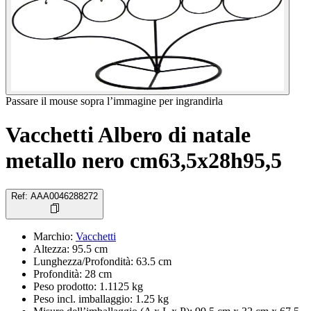
Passare il mouse sopra l’immagine per ingrandirla
Vacchetti Albero di natale
metallo nero cm63,5x28h95,5
Ref
:
AAA0046288272
Marchio
:
Vacchetti
Altezza
:
95.5
cm
Lunghezza/Profondità
:
63.5
cm
Profondità
:
28
cm
Peso prodotto
:
1.1125
kg
Peso incl. imballaggio
:
1.25
kg