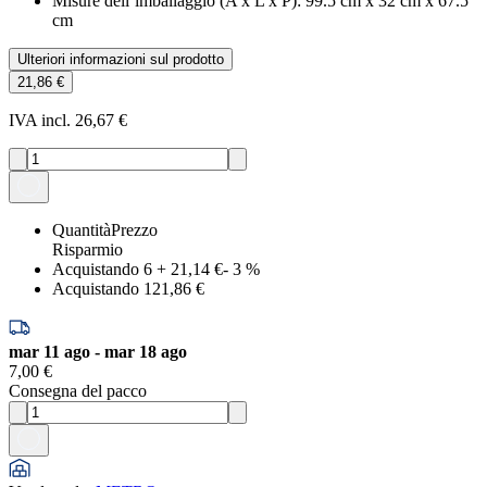
Misure dell’imballaggio (A x L x P)
:
99.5 cm x 32 cm x 67.5
cm
Ulteriori informazioni sul prodotto
21,86 €
IVA incl. 26,67 €
Quantità
Prezzo
Risparmio
Acquistando 6
+
21,14 €
-
3
%
Acquistando 1
21,86 €
mar 11 ago - mar 18 ago
7,00 €
Consegna del pacco