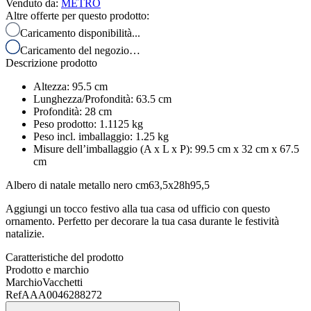
Venduto da
:
METRO
Altre offerte per questo prodotto:
Caricamento disponibilità...
Caricamento del negozio…
Descrizione prodotto
Altezza
:
95.5
cm
Lunghezza/Profondità
:
63.5
cm
Profondità
:
28
cm
Peso prodotto
:
1.1125
kg
Peso incl. imballaggio
:
1.25
kg
Misure dell’imballaggio (A x L x P)
:
99.5 cm x 32 cm x 67.5
cm
Albero di natale metallo nero cm63,5x28h95,5
Aggiungi un tocco festivo alla tua casa od ufficio con questo
ornamento. Perfetto per decorare la tua casa durante le festività
natalizie.
Caratteristiche del prodotto
Prodotto e marchio
Marchio
Vacchetti
Ref
AAA0046288272