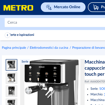
Naviga su home page
Mercato Online
Pu
Offerte e ispirazioni
Pagina principale
Elettrodomestici da cucina
Preparazione di bevan
Macchina 
Serie
cappuccin
touch per
Ref
:
AAA00470
Serie
:
SO
Marchio
:
Macchina 