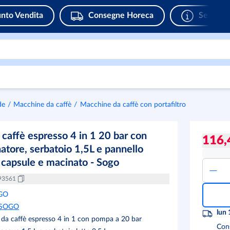
nto Vendita
Consegne Horeca
Servizi 
de
Macchine da caffè
Macchine da caffè con portafiltro
caffè espresso 4 in 1 20 bar con
116,
atore, serbatoio 1,5L e pannello
 capsule e macinato - Sogo
93561
GO
SOGO
lun 
da caffè espresso 4 in 1 con pompa a 20 bar
Con