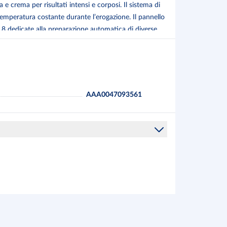
e crema per risultati intensi e corposi. Il sistema di
emperatura costante durante l’erogazione. Il pannello
i 8 dedicate alla preparazione automatica di diverse
 quello del latte da 0,5 litri permettono di preparare
ccinatore integrato consente di ottenere latte
sistema di sicurezza include protezione contro
ilitano la pulizia e la manutenzione. Completa di
oluzione ideale per chi desidera un’esperienza da bar
AAA0047093561