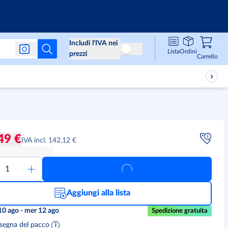
& Info
Includi l'IVA nei
Lista
Ordini
Non includere l'IVA nei prezzi
prezzi
Carrel
,
0
Carrello
49 €
IVA incl. 142,12 €
Aggiungi alla lista
10 ago - mer 12 ago
Spedizione gratuita
segna del pacco