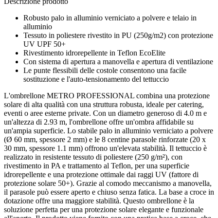
Descrizione prodotto
Robusto palo in alluminio verniciato a polvere e telaio in
alluminio
Tessuto in poliestere rivestito in PU (250g/m2) con protezione
UV UPF 50+
Rivestimento idrorepellente in Teflon EcoElite
Con sistema di apertura a manovella e apertura di ventilazione
Le punte flessibili delle costole consentono una facile
sostituzione e l'auto-tensionamento del tettuccio
L'ombrellone METRO PROFESSIONAL combina una protezione
solare di alta qualità con una struttura robusta, ideale per catering,
eventi o aree esterne private. Con un diametro generoso di 4.0 m e
un'altezza di 2.93 m, l'ombrellone offre un'ombra affidabile su
un'ampia superficie. Lo stabile palo in alluminio verniciato a polvere
(Ø 60 mm, spessore 2 mm) e le 8 centine parasole rinforzate (20 x
30 mm, spessore 1.1 mm) offrono un'elevata stabilità. Il tettuccio è
realizzato in resistente tessuto di poliestere (250 g/m²), con
rivestimento in PA e trattamento al Teflon, per una superficie
idrorepellente e una protezione ottimale dai raggi UV (fattore di
protezione solare 50+). Grazie al comodo meccanismo a manovella,
il parasole può essere aperto e chiuso senza fatica. La base a croce in
dotazione offre una maggiore stabilità. Questo ombrellone è la
soluzione perfetta per una protezione solare elegante e funzionale