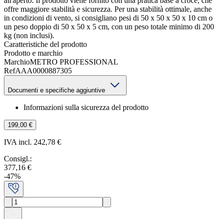
all'aperto. Il prodotto viene fornito con una pratica base a croce, che
offre maggiore stabilità e sicurezza. Per una stabilità ottimale, anche
in condizioni di vento, si consigliano pesi di 50 x 50 x 50 x 10 cm o
un peso doppio di 50 x 50 x 5 cm, con un peso totale minimo di 200
kg (non inclusi).
Caratteristiche del prodotto
Prodotto e marchio
Marchio
METRO PROFESSIONAL
Ref
AAA0000887305
Documenti e specifiche aggiuntive
Informazioni sulla sicurezza del prodotto
199,00 €
IVA incl. 242,78 €
Consigl.
:
377,16 €
-
47
%