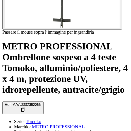
Passare il mouse sopra l’immagine per ingrandirla
METRO PROFESSIONAL
Ombrellone sospeso a 4 teste
Tomoko, alluminio/poliestere, 4
x 4 m, protezione UV,
idrorepellente, antracite/grigio
Ref
:
AAA0002382288
Serie
:
Tomoko
Marchio
:
METRO PROFESSIONAL