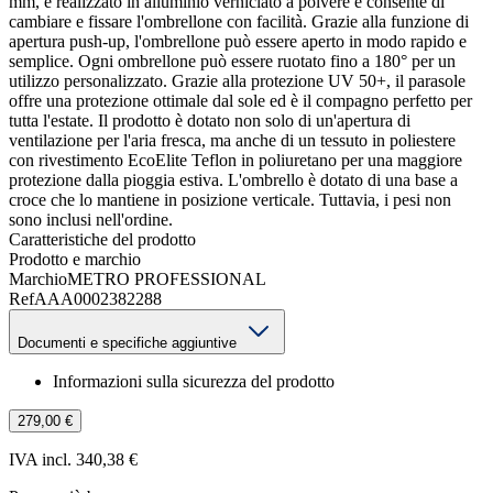
mm, è realizzato in alluminio verniciato a polvere e consente di
cambiare e fissare l'ombrellone con facilità. Grazie alla funzione di
apertura push-up, l'ombrellone può essere aperto in modo rapido e
semplice. Ogni ombrellone può essere ruotato fino a 180° per un
utilizzo personalizzato. Grazie alla protezione UV 50+, il parasole
offre una protezione ottimale dal sole ed è il compagno perfetto per
tutta l'estate. Il prodotto è dotato non solo di un'apertura di
ventilazione per l'aria fresca, ma anche di un tessuto in poliestere
con rivestimento EcoElite Teflon in poliuretano per una maggiore
protezione dalla pioggia estiva. L'ombrello è dotato di una base a
croce che lo mantiene in posizione verticale. Tuttavia, i pesi non
sono inclusi nell'ordine.
Caratteristiche del prodotto
Prodotto e marchio
Marchio
METRO PROFESSIONAL
Ref
AAA0002382288
Documenti e specifiche aggiuntive
Informazioni sulla sicurezza del prodotto
279,00 €
IVA incl. 340,38 €