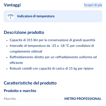
Vantaggi
Scopri di più
Indicatore di temperatura
Descrizione prodotto
Capacità di 315 litri per la conservazione di grandi quantità
Intervallo di temperatura da -25 a -18 °C per condizioni di
congelamento ottimali
Raffreddamento diretto per un raffreddamento uniforme ed
efficiente
Robusti cestelli con capacità di carico di 15 kg per ripiano
Classe C di efficienza energetica per un funzionamento
rispettoso dell'ambiente
Caratteristiche del prodotto
Il congelatore GICC1363 di METRO PROFESSIONAL, con una
Prodotto e marchio
generosa capacità netta di 315 litri, è la soluzione ideale per l'uso
Marchio
METRO PROFESSIONAL
commerciale. Grazie alla classe climatica 7 (35 °C / 75 % di umidità