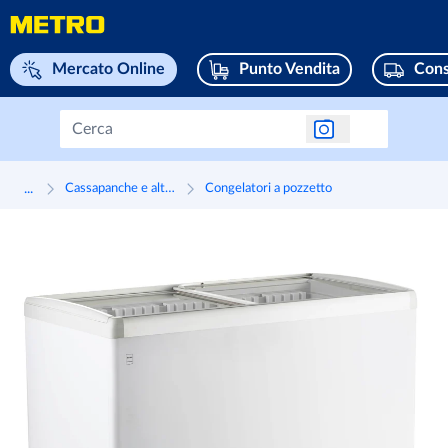
Naviga su home page
Mercato Online
Punto Vendita
Cons
...
Cassapanche e altri dispositivi di raffreddamento
Congelatori a pozzetto