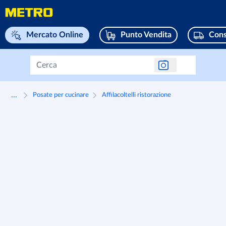
Naviga su home page
Mercato Online
Punto Vendita
Cons
...
Posate per cucinare
Affilacoltelli ristorazione