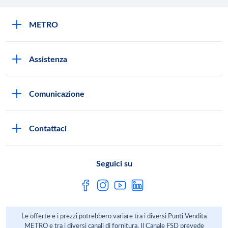
METRO
METRO Italia
Assistenza
Qualità e sicurezza
Autorizzazioni all'acquisto
Lavora con noi
Comunicazione
Domande frequenti
I marchi di METRO
Stampa
Servizi METRO
Metro AG
Contattaci
Privacy Policy
Fatture digitali
Sostenibilità
Richiamo Prodotto
Seguici su
HACCP
Le offerte e i prezzi potrebbero variare tra i diversi Punti Vendita
METRO e tra i diversi canali di fornitura. Il Canale FSD prevede