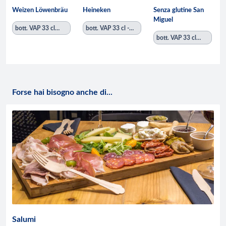
Weizen Löwenbräu
Heineken
Senza glutine San
Miguel
bott. VAP 33 cl
bott. VAP 33 cl -
- imballo vendita
imballo vendita 24
bott. VAP 33 cl
12
- imballo vendita
12
Forse hai bisogno anche di...
Salumi