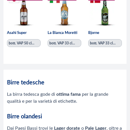
Asahi Super
La Bianca Moretti
Bjorne
bott. VAP 50 cl
bott. VAP 33 cl
bott. VAP 33 cl
- imballo vendita
- imballo vendita
- imballo vendita
20
24
24
Birre tedesche
La birra tedesca gode di
ottima fama
per la grande
qualità e per la varietà di etichette.
Birre olandesi
Dai Paesi Bassi trovi le
Lager dorate
o
Pale Lager
, oltre a