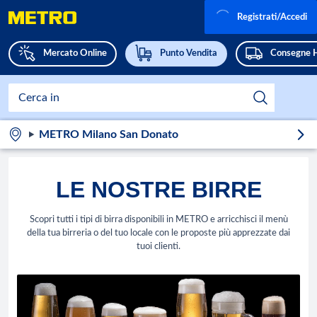
Registrati/Accedi
Mercato Online
Punto Vendita
Consegne 
METRO Milano San Donato
LE NOSTRE BIRRE
Scopri tutti i tipi di birra disponibili in METRO e arricchisci il menù
della tua birreria o del tuo locale con le proposte più apprezzate dai
tuoi clienti.