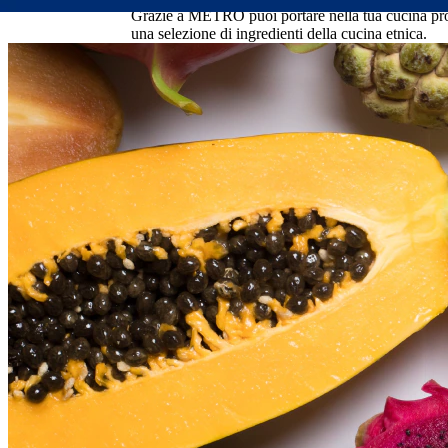
Grazie a METRO puoi portare nella tua cucina prodot
una selezione di ingredienti della cucina etnica.