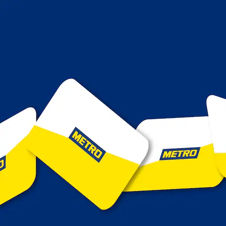
Menu
Cerca
Cerca in
Cerca in
in
Ricerche recenti
Cancella tutto
In tendenza
Prodotti a marchio METRO
Supporto
METRO Milano San Donato
Il Punto Vendita è cambiato correttamente
Assortimento
Frutta e Verdura
Frutta esotica e prodotti etnici
frutta esotica e prodotti