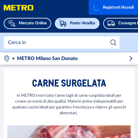
Registrati/Accedi
Mercato Online
Punto Vendita
Consegne 
METRO Milano San Donato
CARNE SURGELATA
In METRO trovi tutto l’anno tagli di carne surgelata ideali per
creare un menù di alta qualità. Materie prime indispensabili per
qualsiasi cucina ideali per garantire freschezza e ridurre gli sprechi
alimentari.