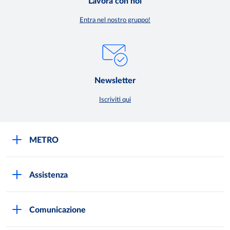
Lavora con noi
Entra nel nostro gruppo!
Newsletter
Iscriviti qui
METRO
METRO Italia
Assistenza
Qualità e sicurezza
Autorizzazioni all'acquisto
Lavora con noi
Comunicazione
Domande frequenti
I marchi di METRO