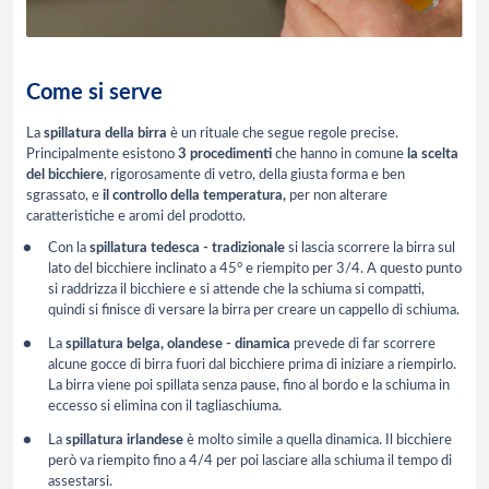
Come si serve
La
spillatura della birra
è un rituale che segue regole precise.
Principalmente esistono
3 procedimenti
che hanno in comune
la scelta
del bicchiere
, rigorosamente di vetro, della giusta forma e ben
sgrassato, e
il controllo della temperatura,
per non alterare
caratteristiche e aromi del prodotto.
Con la
spillatura tedesca - tradizionale
si lascia scorrere la birra sul
lato del bicchiere inclinato a 45° e riempito per 3/4. A questo punto
si raddrizza il bicchiere e si attende che la schiuma si compatti,
quindi si finisce di versare la birra per creare un cappello di schiuma.
La
spillatura belga, olandese - dinamica
prevede di far scorrere
alcune gocce di birra fuori dal bicchiere prima di iniziare a riempirlo.
La birra viene poi spillata senza pause, fino al bordo e la schiuma in
eccesso si elimina con il tagliaschiuma.
La
spillatura irlandese
è molto simile a quella dinamica. Il bicchiere
però va riempito fino a 4/4 per poi lasciare alla schiuma il tempo di
assestarsi.