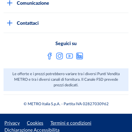
Comunicazione
Domande frequenti
I marchi di METRO
Stampa
Servizi METRO
Metro AG
Contattaci
Privacy Policy
Fatture digitali
Sostenibilità
Richiamo Prodotto
Seguici su
HACCP
Le offerte e i prezzi potrebbero variare tra i diversi Punti Vendita
METRO e tra i diversi canali di fornitura. Il Canale FSD prevede
prezzi dedicati.
© METRO Italia S.p.A. - Partita IVA 02827030962
Privacy
Cookies
Termini e condizioni
Dichiarazione Accessibilita