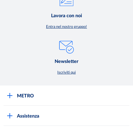
Lavora con noi
Entra nel nostro gruppo!
Newsletter
Iscriviti qui
METRO
METRO Italia
Assistenza
Qualità e sicurezza
Autorizzazioni all'acquisto
Lavora con noi