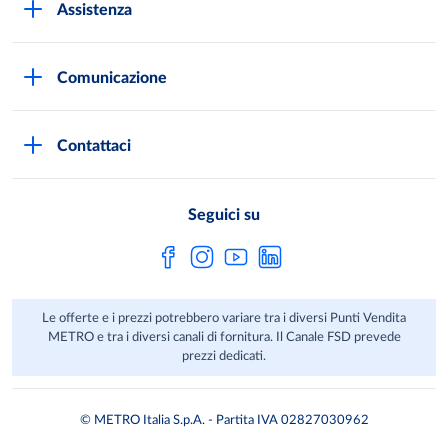
Assistenza
Qualità e sicurezza
Autorizzazioni all'acquisto
Lavora con noi
Comunicazione
Domande frequenti
I marchi di METRO
Stampa
Servizi METRO
Metro AG
Contattaci
Privacy Policy
Fatture digitali
Sostenibilità
Richiamo Prodotto
Seguici su
HACCP
Le offerte e i prezzi potrebbero variare tra i diversi Punti Vendita
METRO e tra i diversi canali di fornitura. Il Canale FSD prevede
prezzi dedicati.
© METRO Italia S.p.A. - Partita IVA 02827030962