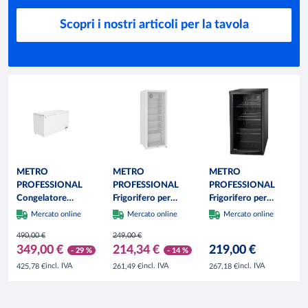
Scopri i nostri articoli per la tavola
METRO
METRO
METRO
PROFESSIONAL
PROFESSIONAL
PROFESSIONAL
Congelatore
Frigorifero per
Frigorifero per
GHF2400, acciaio /
bevande GSC4240,
bevande GPC1088,
Mercato online
Mercato online
Mercato online
alluminio,
54 x 54.5 x 139.5
43 x 49 x 83 cm, 88
490,00 €
249,00 €
136.5x73.5x83.5
cm, 237 L, bianco
L, nero
349,00 €
214,34 €
219,00 €
cm, 400 L, 130 W,
- 29 %
- 14 %
1 cestello,
incl. IVA
incl. IVA
incl. IVA
425,78 €
261,49 €
267,18 €
illuminazione a LED,
con serratura,
bianco