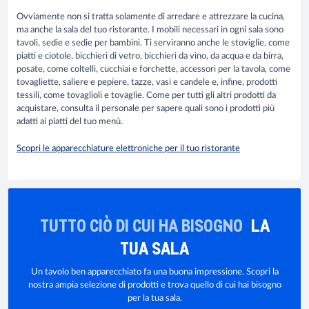
Ovviamente non si tratta solamente di arredare e attrezzare la cucina,
ma anche la sala del tuo ristorante. I mobili necessari in ogni sala sono
tavoli, sedie e sedie per bambini. Ti serviranno anche le stoviglie, come
piatti e ciotole, bicchieri di vetro, bicchieri da vino, da acqua e da birra,
posate, come coltelli, cucchiai e forchette, accessori per la tavola, come
tovagliette, saliere e pepiere, tazze, vasi e candele e, infine, prodotti
tessili, come tovaglioli e tovaglie. Come per tutti gli altri prodotti da
acquistare, consulta il personale per sapere quali sono i prodotti più
adatti ai piatti del tuo menù.
Scopri le apparecchiature elettroniche per il tuo ristorante
TUTTO CIÒ DI CUI HA BISOGNO
LA
TUA SALA
Un tavolo ben apparecchiato fa una buona impressione. Scopri la
nostra ampia selezione di prodotti e trova quello di cui hai bisogno
per la tua sala.