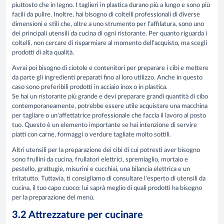
piuttosto che in legno. I taglieri in plastica durano più a lungo e sono più
facili da pulire. Inoltre, hai bisogno di coltelli professionali di diverse
dimensioni e stili che, oltre a uno strumento per l'affilatura, sono uno
dei principali utensili da cucina di ogni ristorante. Per quanto riguarda i
coltelli, non cercare di risparmiare al momento dell'acquisto, ma scegli
prodotti di alta qualità.
Avrai poi bisogno di ciotole e contenitori per preparare i cibi e mettere
da parte gli ingredienti preparati fino al loro utilizzo. Anche in questo
caso sono preferibili prodotti in acciaio inox o in plastica.
Se hai un ristorante più grande e devi preparare grandi quantità di cibo
contemporaneamente, potrebbe essere utile acquistare una macchina
per tagliare o un'affettatrice professionale che faccia il lavoro al posto
tuo. Questo è un elemento importante se hai intenzione di servire
piatti con carne, formaggi o verdure tagliate molto sottili.
Altri utensili per la preparazione dei cibi di cui potresti aver bisogno
sono frullini da cucina, frullatori elettrici, spremiaglio, mortaio e
pestello, grattugie, misurini e cucchiai, una bilancia elettrica e un
tritatutto. Tuttavia, ti consigliamo di consultare l'esperto di utensili da
cucina, il tuo capo cuoco: lui saprà meglio di quali prodotti ha bisogno
per la preparazione del menù.
3.2 Attrezzature per cucinare