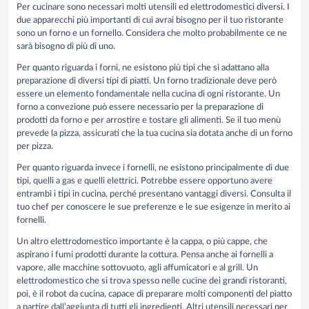
Per cucinare sono necessari molti utensili ed elettrodomestici diversi. I
due apparecchi più importanti di cui avrai bisogno per il tuo ristorante
sono un forno e un fornello. Considera che molto probabilmente ce ne
sarà bisogno di più di uno.
Per quanto riguarda i forni, ne esistono più tipi che si adattano alla
preparazione di diversi tipi di piatti. Un forno tradizionale deve però
essere un elemento fondamentale nella cucina di ogni ristorante. Un
forno a convezione può essere necessario per la preparazione di
prodotti da forno e per arrostire e tostare gli alimenti. Se il tuo menù
prevede la pizza, assicurati che la tua cucina sia dotata anche di un forno
per pizza.
Per quanto riguarda invece i fornelli, ne esistono principalmente di due
tipi, quelli a gas e quelli elettrici. Potrebbe essere opportuno avere
entrambi i tipi in cucina, perché presentano vantaggi diversi. Consulta il
tuo chef per conoscere le sue preferenze e le sue esigenze in merito ai
fornelli.
Un altro elettrodomestico importante è la cappa, o più cappe, che
aspirano i fumi prodotti durante la cottura. Pensa anche ai fornelli a
vapore, alle macchine sottovuoto, agli affumicatori e al grill. Un
elettrodomestico che si trova spesso nelle cucine dei grandi ristoranti,
poi, è il robot da cucina, capace di preparare molti componenti del piatto
a partire dall’aggiunta di tutti gli ingredienti. Altri utensili necessari per