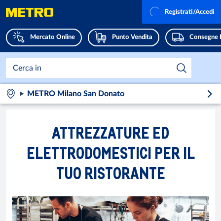
Registrati/Accedi
Mercato Online
Punto Vendita
Consegne 
METRO Milano San Donato
ATTREZZATURE ED
ELETTRODOMESTICI PER IL
TUO RISTORANTE