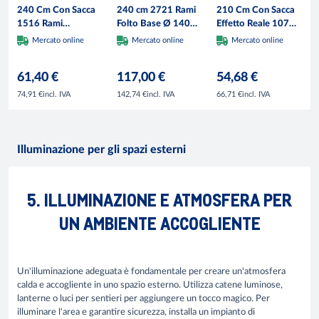
240 Cm Con Sacca
240 cm 2721 Rami
210 Cm Con Sacca
1516 Rami
Folto Base Ø 140
Effetto Reale 1078
Foltissimo Rami A
cm Metallo - Verde
Rami Foltissimo
Mercato online
Mercato online
Mercato online
Gancio Base A
Molto Folto Rami A
Croce In Metallo
Gancio Base A
61,40 €
117,00 €
54,68 €
Doppia Foglia
Croce Sicura In
Colorata In PVC
Metallo Doppia
incl. IVA
incl. IVA
incl. IVA
74,91 €
142,74 €
66,71 €
(240 Cm, 1516
Foglia In PVC
Rami)
Illuminazione per gli spazi esterni
5. ILLUMINAZIONE E ATMOSFERA PER
UN AMBIENTE ACCOGLIENTE
Un'illuminazione adeguata è fondamentale per creare un'atmosfera
calda e accogliente in uno spazio esterno. Utilizza catene luminose,
lanterne o luci per sentieri per aggiungere un tocco magico. Per
illuminare l'area e garantire sicurezza, installa un impianto di