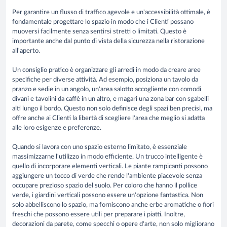
Per garantire un flusso di traffico agevole e un'accessibilità ottimale, è
fondamentale progettare lo spazio in modo che i Clienti possano
muoversi facilmente senza sentirsi stretti o limitati. Questo è
importante anche dal punto di vista della sicurezza nella ristorazione
all'aperto.
Un consiglio pratico è organizzare gli arredi in modo da creare aree
specifiche per diverse attività. Ad esempio, posiziona un tavolo da
pranzo e sedie in un angolo, un'area salotto accogliente con comodi
divani e tavolini da caffè in un altro, e magari una zona bar con sgabelli
alti lungo il bordo. Questo non solo
definisce degli spazi ben precisi
, ma
offre anche ai Clienti la libertà di scegliere l'area che meglio si adatta
alle loro esigenze e preferenze.
Quando si lavora con uno spazio esterno limitato, è essenziale
massimizzarne l'utilizzo in modo efficiente. Un trucco intelligente è
quello di incorporare elementi verticali. Le piante rampicanti possono
aggiungere un tocco di verde che rende l'ambiente piacevole senza
occupare prezioso spazio del suolo. Per coloro che hanno il pollice
verde, i giardini verticali possono essere un'opzione fantastica. Non
solo abbelliscono lo spazio, ma forniscono anche erbe aromatiche o fiori
freschi che possono essere utili per preparare i piatti. Inoltre,
decorazioni da parete, come specchi o opere d'arte, non solo migliorano