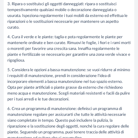
3. Ripara o sostituisci gli oggetti danneggiati:
ripara o sostituisci
tempestivamente qualsiasi mobile o decorazione danneggiata o
usurata. Ispeziona regolarmente i tuoi mobili da esterno ed effettua le
riparazioni o le sostituzioni necessarie per mantenere un aspetto
curato.
4. Cura il verde e le piante:
taglia e pota regolarmente le piante per
mantenerle ordinate e ben curate. Rimuovi le foglie, i fiori e i rami morti
o morenti per favorire una crescita sana. Innaffia regolarmente le
piante e fertilizzale se necessario per garantire una zona verde vivace e
rigogliosa.
5. Considera le opzioni a bassa manutenzione:
se vuoi ridurre al minimo
i requisiti di manutenzione, prendi in considerazione l'idea di
incorporare elementi a bassa manutenzione nel tuo spazio esterno.
Opta per piante artificiali o piante grasse da esterno che richiedono
meno acqua e manutenzione. Scegli materiali resistenti e facili da pulire
per i tuoi arredi e le tue decorazioni.
6. Crea un programma di manutenzione:
definisci un programma di
manutenzione regolare per assicurarti che tutte le attività necessarie
siano completate in tempo. Questo può includere la pulizia, la
riparazione e la sostituzione degli oggetti, nonché la cura regolare delle
piante. Seguendo un programma, puoi tenere traccia delle attività di