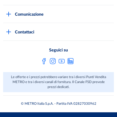
Qualità e sicurezza
Autorizzazioni all'acquisto
Lavora con noi
Comunicazione
Domande frequenti
I marchi di METRO
Stampa
Servizi METRO
Metro AG
Contattaci
Privacy Policy
Fatture digitali
Sostenibilità
Richiamo Prodotto
Seguici su
HACCP
Le offerte e i prezzi potrebbero variare tra i diversi Punti Vendita
METRO e tra i diversi canali di fornitura. Il Canale FSD prevede
prezzi dedicati.
© METRO Italia S.p.A. - Partita IVA 02827030962