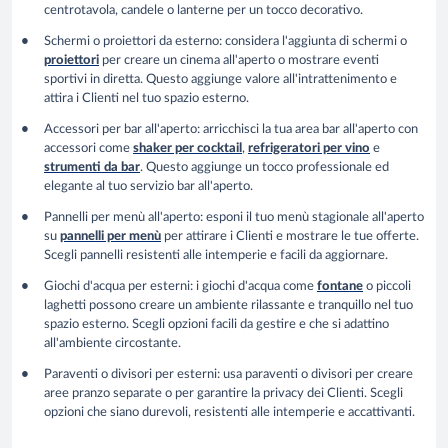
centrotavola, candele o lanterne per un tocco decorativo.
Schermi o proiettori da esterno:
considera l'aggiunta di schermi o
proiettori
per creare un cinema all'aperto o mostrare eventi
sportivi in diretta. Questo aggiunge valore all'intrattenimento e
attira i Clienti nel tuo spazio esterno.
Accessori per bar all'aperto:
arricchisci la tua area bar all'aperto con
accessori come
shaker per cocktail
,
refrigeratori per vino
e
strumenti da bar
. Questo aggiunge un tocco professionale ed
elegante al tuo servizio bar all'aperto.
Pannelli per menù all'aperto:
esponi il tuo menù stagionale all'aperto
su
pannelli per menù
per attirare i Clienti e mostrare le tue offerte.
Scegli pannelli resistenti alle intemperie e facili da aggiornare.
Giochi d'acqua per esterni:
i giochi d'acqua come
fontane
o piccoli
laghetti possono creare un ambiente rilassante e tranquillo nel tuo
spazio esterno. Scegli opzioni facili da gestire e che si adattino
all'ambiente circostante.
Paraventi o divisori per esterni:
usa paraventi o divisori per creare
aree pranzo separate o per garantire la privacy dei Clienti. Scegli
opzioni che siano durevoli, resistenti alle intemperie e a
ccattivanti.