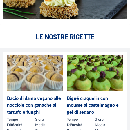
LE NOSTRE RICETTE
Bacio di dama vegano alle
Bigné craquelin con
nocciole con ganache al
mousse al castelmagno e
tartufo e funghi
gel di sedano
Tempo
3 ore
Tempo
3 ore
Difficoltà
Media
Difficoltà
Media