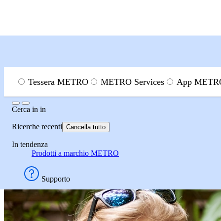
Menu
Cerca
Tessera METRO
METRO Services
App METRO
Cerca in
Cerca in
in
Ispirazione e aggiornamenti
Come aprire un ristorante
Da
Ricerche recenti
Cancella tutto
In tendenza
Dati demografici del grup
Prodotti a marchio METRO
Supporto