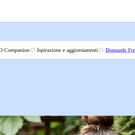
 Companion
Ispirazione e aggiornamenti
Domande Fre
ti demografici del gruppo target del ristorante
po target del ristorante