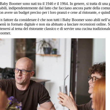
 Baby Boomer sono nati tra il 1946 e il 1964. In genere, si tratta di u
tabili, indipendentemente dal fatto che facciano ancora parte della comu
on avere un budget preciso per i loro pranzi e cene al ristorante, e quin
n fattore da considerare è che non tutti i Baby Boomer sono abili nell’u
enù in formato digitale e non sia abituato a lasciare recensioni online. Se
ttenersi al tema del ristorante classico e di servire una cucina tradizion
oomer.