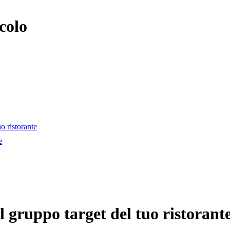
colo
uo ristorante
e
el gruppo target del tuo ristorant