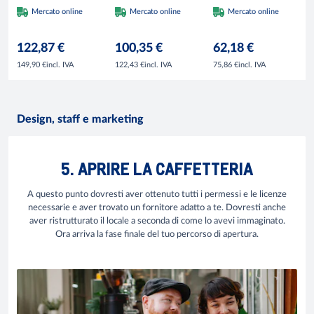
cappuccinatore,
GCG2001, acciaio
GCM4011, acciaio
Mercato online
Mercato online
Mercato online
serbatoio 1,5L e
inox, 21.5x41x46
inox, 10.5 L, 1650
pannello touch per
cm, 2000W, 1.8L,
W, 70 tazze,
122,87 €
100,35 €
62,18 €
capsule e macinato
100 filtri incl.,
indicatore livello
- Sogo
piastra scalda tazze
acqua, argento
incl. IVA
incl. IVA
incl. IVA
149,90 €
122,43 €
75,86 €
Design, staff e marketing
5. APRIRE LA CAFFETTERIA
A questo punto dovresti aver ottenuto tutti i permessi e le licenze
necessarie e aver trovato un fornitore adatto a te. Dovresti anche
aver ristrutturato il locale a seconda di come lo avevi immaginato.
Ora arriva la fase finale del tuo percorso di apertura.