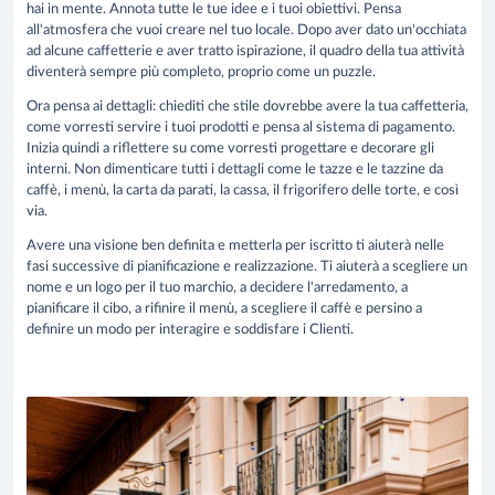
hai in mente. Annota tutte le tue idee e i tuoi obiettivi. Pensa
all'atmosfera che vuoi creare nel tuo locale. Dopo aver dato un'occhiata
ad alcune caffetterie e aver tratto ispirazione, il quadro della tua attività
diventerà sempre più completo, proprio come un puzzle.
Ora pensa ai dettagli: chiediti che stile dovrebbe avere la tua caffetteria,
come vorresti servire i tuoi prodotti e pensa al sistema di pagamento.
Inizia quindi a riflettere su come vorresti progettare e decorare gli
interni. Non dimenticare tutti i dettagli come le tazze e le tazzine da
caffè, i menù, la carta da parati, la cassa, il frigorifero delle torte, e così
via.
Avere una visione ben definita e metterla per iscritto ti aiuterà nelle
fasi successive di pianificazione e realizzazione. Ti aiuterà a scegliere un
nome e un logo per il tuo marchio, a decidere l'arredamento, a
pianificare il cibo, a rifinire il menù, a scegliere il caffè e persino a
definire un modo per interagire e soddisfare i Clienti.