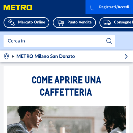
Registrati/Accedi
Mercato Online
Punto Vendita
Consegne 
METRO Milano San Donato
COME APRIRE UNA
CAFFETTERIA