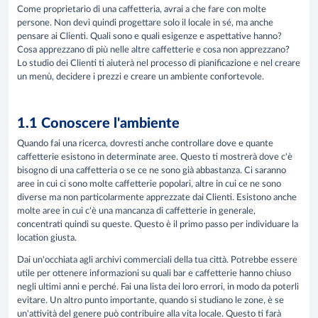
Come proprietario di una caffetteria, avrai a che fare con molte
persone. Non devi quindi progettare solo il locale in sé, ma anche
pensare ai Clienti. Quali sono e quali esigenze e aspettative hanno?
Cosa apprezzano di più nelle altre caffetterie e cosa non apprezzano?
Lo studio dei Clienti ti aiuterà nel processo di pianificazione e nel creare
un menù, decidere i prezzi e creare un ambiente confortevole.
1.1 Conoscere l'ambiente
Quando fai una ricerca, dovresti anche controllare dove e quante
caffetterie esistono in determinate aree. Questo ti mostrerà dove c'è
bisogno di una caffetteria o se ce ne sono già abbastanza. Ci saranno
aree in cui ci sono molte caffetterie popolari, altre in cui ce ne sono
diverse ma non particolarmente apprezzate dai Clienti. Esistono anche
molte aree in cui c'è una mancanza di caffetterie in generale,
concentrati quindi su queste. Questo è il primo passo per individuare la
location giusta.
Dai un'occhiata agli archivi commerciali della tua città. Potrebbe essere
utile per ottenere informazioni su quali bar e caffetterie hanno chiuso
negli ultimi anni e perché. Fai una lista dei loro errori, in modo da poterli
evitare. Un altro punto importante, quando si studiano le zone, è se
un'attività del genere può contribuire alla vita locale. Questo ti farà