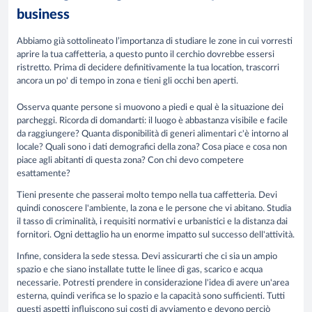
business
Abbiamo già sottolineato l’importanza di studiare le zone in cui vorresti
aprire la tua caffetteria, a questo punto il cerchio dovrebbe essersi
ristretto. Prima di decidere definitivamente la tua location, trascorri
ancora un po' di tempo in zona e tieni gli occhi ben aperti.
Osserva quante persone si muovono a piedi e qual è la situazione dei
parcheggi. Ricorda di domandarti: il luogo è abbastanza visibile e facile
da raggiungere? Quanta disponibilità di generi alimentari c'è intorno al
locale? Quali sono i dati demografici della zona? Cosa piace e cosa non
piace agli abitanti di questa zona? Con chi devo competere
esattamente?
Tieni presente che passerai molto tempo nella tua caffetteria. Devi
quindi conoscere l'ambiente, la zona e le persone che vi abitano. Studia
il tasso di criminalità, i requisiti normativi e urbanistici e la distanza dai
fornitori. Ogni dettaglio ha un enorme impatto sul successo dell'attività.
Infine, considera la sede stessa. Devi assicurarti che ci sia un ampio
spazio e che siano installate tutte le linee di gas, scarico e acqua
necessarie. Potresti prendere in considerazione l'idea di avere un'area
esterna, quindi verifica se lo spazio e la capacità sono sufficienti. Tutti
questi aspetti influiscono sui costi di avviamento e devono perciò