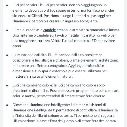
Luci per sentieri
: le luci per sentieri non solo aggiungono un
elemento decorativo al tuo spazio esterno, ma forniscono anche
sicurezza ai Clienti. Posizionale lungo i sentieri o i passaggi per
illuminare il percorso e creare un ingresso accogliente.
Lume di candela
: le
candele
creano
un'atmosfera romantica e intima.
Usa lanterne o candele sui tavoli o mettile in barattoli di vetro per
una maggiore sicurezza. Valuta l'uso di candele a LED per evitare
danni.
Illuminazione dall'alto
: l'illuminazione dall'alto consiste nel
posizionare le luci alla base di alberi, piante o elementi architettonici
per creare un effetto scenografico. Aggiunge profondità e
dimensione al tuo spazio esterno e può essere utilizzata per
mettere in risalto gli elementi naturali.
Luci che cambiano colore
: le luci che cambiano colore sono
divertenti e dinamiche
. Possono essere programmate per cambiare
colori o motivi, permettendoti di creare atmosfere diverse.
Dimmer e illuminazione intelligente
: i dimmer e i sistemi di
illuminazione intelligente ti permettono di controllare la luminosità
e l'intensità dell'illuminazione esterna. Ti permettono di regolare
l'illuminazione in base all'ora del giorno o all'atmosfera desiderata.