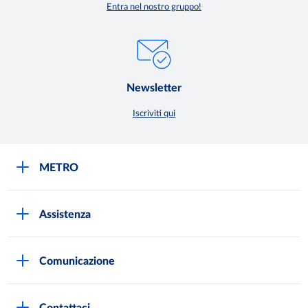
Entra nel nostro gruppo!
Newsletter
Iscriviti qui
METRO
METRO Italia
Assistenza
Qualità e sicurezza
Autorizzazioni all'acquisto
Lavora con noi
Comunicazione
Domande frequenti
I marchi di METRO
Stampa
Servizi METRO
Metro AG
Contattaci