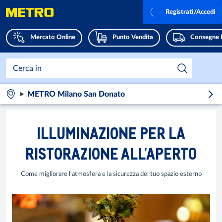
Registrati/Accedi
Mercato Online
Punto Vendita
Consegne 
METRO Milano San Donato
ILLUMINAZIONE PER LA
RISTORAZIONE ALL'APERTO
Come migliorare l'atmosfera e la sicurezza del tuo spazio esterno