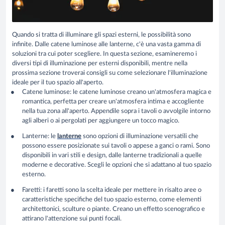
Quando si tratta di illuminare gli spazi esterni, le possibilità sono
infinite. Dalle catene luminose alle lanterne, c'è una vasta gamma di
soluzioni tra cui poter scegliere. In questa sezione, esamineremo i
diversi tipi di illuminazione per esterni disponibili, mentre nella
prossima sezione troverai consigli su come selezionare l'illuminazione
ideale per il tuo spazio all'aperto.
Catene luminose
: le catene luminose creano un'atmosfera magica e
romantica, perfetta per creare un'atmosfera intima e accogliente
nella tua zona all'aperto. Appendile sopra i tavoli o avvolgile intorno
agli alberi o ai pergolati per aggiungere un tocco magico.
Lanterne
: le
lanterne
sono opzioni di illuminazione versatili che
possono essere posizionate sui tavoli o appese a ganci o rami. Sono
disponibili in vari stili e design, dalle lanterne tradizionali a quelle
moderne e decorative. Scegli le opzioni che si adattano al
tuo spazio
esterno.
Faretti
: i faretti sono la scelta ideale per mettere in risalto aree o
caratteristiche specifiche del tuo spazio esterno, come elementi
architettonici, sculture o piante. Creano un effetto scenografico e
attirano l'attenzione sui punti focali.