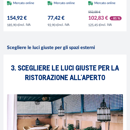
altezza 150 cm
D60CM Polietilene
H.175 L.130 P.32
Mercato online
Mercato online
Mercato online
Polietilene Bianco
Multicolore
cm Nero opaco
552,00 €
154,92 €
77,42 €
102,83 €
- 81 %
incl. IVA
incl. IVA
incl. IVA
185,90 €
92,90 €
125,45 €
Scegliere le luci giuste per gli spazi esterni
3. SCEGLIERE LE LUCI GIUSTE PER LA
RISTORAZIONE ALL'APERTO