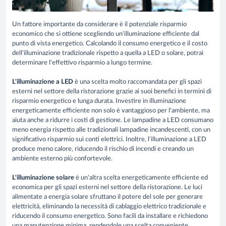
Un fattore importante da considerare è il potenziale risparmio
economico che si ottiene scegliendo un'illuminazione efficiente dal
punto di vista energetico. Calcolando il consumo energetico e il costo
dell'illuminazione tradizionale rispetto a quella a LED o solare, potrai
determinare l'effettivo risparmio a lungo termine.
L'illuminazione a LED
è una scelta molto raccomandata per gli spazi
esterni nel settore della ristorazione grazie ai suoi benefici in termini di
risparmio energetico e lunga durata. Investire in illuminazione
energeticamente efficiente non solo è vantaggioso per l'ambiente, ma
aiuta anche a ridurre i costi di gestione. Le lampadine a LED consumano
meno energia rispetto alle tradizionali lampadine incandescenti, con un
significativo risparmio sui conti elettrici. Inoltre, l'illuminazione a LED
produce meno calore, riducendo il rischio di incendi e creando un
ambiente esterno più confortevole.
L'illuminazione solare
è un'altra scelta energeticamente efficiente ed
economica per gli spazi esterni nel settore della ristorazione. Le luci
alimentate a energia solare sfruttano il potere del sole per generare
elettricità, eliminando la necessità di cablaggio elettrico tradizionale e
riducendo il consumo energetico. Sono facili da installare e richiedono
una manutenzione minima, rendendole una scelta conveniente.