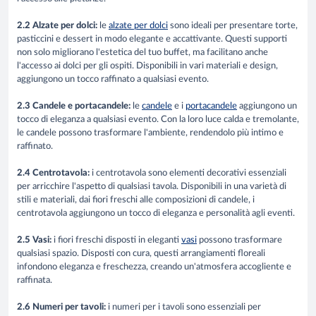
2.2 Alzate per dolci:
le
alzate per dolci
sono ideali per presentare torte,
pasticcini e dessert in modo elegante e accattivante. Questi supporti
non solo migliorano l'estetica del tuo buffet, ma facilitano anche
l'accesso ai dolci per gli ospiti. Disponibili in vari materiali e design,
aggiungono un tocco raffinato a qualsiasi evento.
2.3 Candele e portacandele:
le
candele
e i
portacandele
aggiungono un
tocco di eleganza a qualsiasi evento. Con la loro luce calda e tremolante,
le candele possono trasformare l'ambiente, rendendolo più intimo e
raffinato.
2.4 Centrotavola:
i centrotavola sono elementi decorativi essenziali
per arricchire l'aspetto di qualsiasi tavola. Disponibili in una varietà di
stili e materiali, dai fiori freschi alle composizioni di candele, i
centrotavola aggiungono un tocco di eleganza e personalità agli eventi.
2.5 Vasi:
i fiori freschi disposti in eleganti
vasi
possono trasformare
qualsiasi spazio. Disposti con cura, questi arrangiamenti floreali
infondono eleganza e freschezza, creando un'atmosfera accogliente e
raffinata.
2.6 Numeri per tavoli:
i numeri per i tavoli sono essenziali per