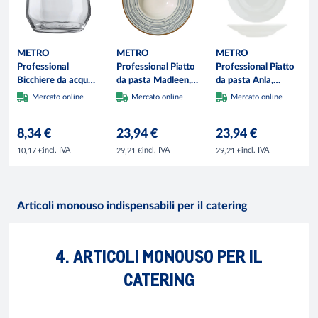
METRO
METRO
METRO
Professional
Professional Piatto
Professional Piatto
Bicchiere da acqua
da pasta Madleen,
da pasta Anla,
Carré, vetro, 37 cl,
gres, Ø 28 cm,
porcellana, Ø 27
Mercato online
Mercato online
Mercato online
6 pezzi
grigio, 6 pezzi
cm, bianco, 6 pezzi
8,34 €
23,94 €
23,94 €
incl. IVA
incl. IVA
incl. IVA
10,17 €
29,21 €
29,21 €
Articoli monouso indispensabili per il catering
4. ARTICOLI MONOUSO PER IL
CATERING