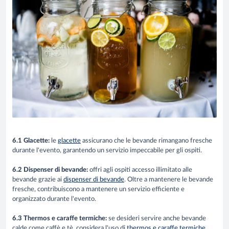
6.1 Glacette:
le
glacette
assicurano che le bevande rimangano fresche
durante l'evento, garantendo un servizio impeccabile per gli ospiti.
6.2 Dispenser di bevande:
offri agli ospiti accesso illimitato alle
bevande grazie ai
dispenser di bevande
. Oltre a mantenere le bevande
fresche, contribuiscono a mantenere un servizio efficiente e
organizzato durante l'evento.
6.3 Thermos e caraffe termiche:
se desideri servire anche bevande
calde come caffè e tè, considera l'uso di
thermos e caraffe termiche
.