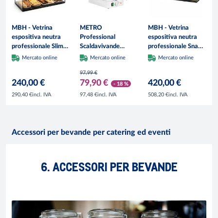
MBH - Vetrina
METRO
MBH - Vetrina
espositiva neutra
Professional
espositiva neutra
professionale Slim
Scaldavivande
professionale Snack
92 cm 1 ripiano
elettrico GCD1016,
120 cm 1 ripiani
Mercato online
Mercato online
Mercato online
vetri dritti.
acciaio inox, GN
vetri dritti.
97,99 €
Espositore neutro
1/1, 12 L,
Espositore neutro
240,00 €
79,90 €
420,00 €
da banco porta
antiscivolo
da banco porta
- 18 %
brioches per bar e
brioches per bar e
incl. IVA
incl. IVA
incl. IVA
290,40 €
97,48 €
508,20 €
pasticceria.
pasticceria.
Accessori per bevande per catering ed eventi
6. ACCESSORI PER BEVANDE