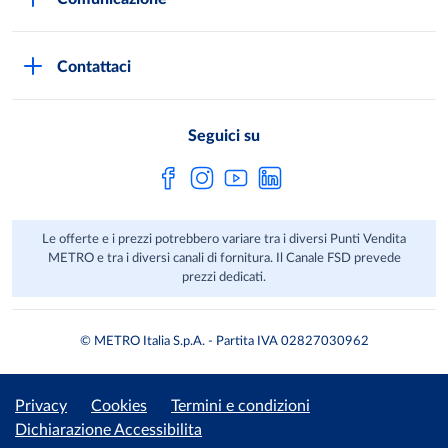
Domande frequenti
I marchi di METRO
Stampa
Servizi METRO
Metro AG
Contattaci
Privacy Policy
Fatture digitali
Sostenibilità
Richiamo Prodotto
Seguici su
HACCP
Le offerte e i prezzi potrebbero variare tra i diversi Punti Vendita
METRO e tra i diversi canali di fornitura. Il Canale FSD prevede
prezzi dedicati.
© METRO Italia S.p.A. - Partita IVA 02827030962
Privacy
Cookies
Termini e condizioni
Dichiarazione Accessibilita