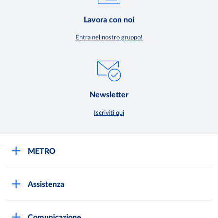
Lavora con noi
Entra nel nostro gruppo!
Newsletter
Iscriviti qui
METRO
METRO Italia
Assistenza
Qualità e sicurezza
Autorizzazioni all'acquisto
Lavora con noi
Comunicazione