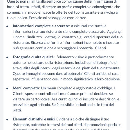
Questo non si limita alla semplice compilazione delle informazioni di
base: si tratta, infatti, di creare un profilo completo e coinvolgente che
comunichi in modo efficace le offerte del tuo ristorante e si rivolga al
tuo pubblico. Ecco alcuni passaggi da considerare.
Informazioni complete e accurate
: Assicurati che tutte le
informazioni sul tuo ristorante siano complete e accurate. Aggiungi
il nome, l'indirizzo, i dettagli di contatto e gli orari di apertura del tuo
ristorante. Ricorda che fornire informazioni incomplete o inesatte
può generare confusione e scoraggiare i potenziali Clienti.
Fotografie di alta qualità
: L’elemento visivo è particolarmente
potente nel settore della ristorazione. Includi quindi fotografie di
alta qualità degli interni, degli esterni e dei piatti del tuo ristorante.
Queste immagini possono dare ai potenziali Clienti un'idea di cosa
aspettarsi, influenzando così in modo significativo la loro decisione.
Menù completo
: Un menù completo e aggiornato è d'obbligo. I
Clienti, spesso, controllano il menù ancor prima di decidere se
visitare un certo locale. Assicurati quindi di includere descrizioni e
prezzi per ogni articolo. Se è possibile, includi anche le foto dei
piatti.
Elementi distintivi e unici
: Evidenzia ciò che distingue il tuo
ristorante, potrebbe trattarsi dei tuoi piatti, di promozioni speciali o