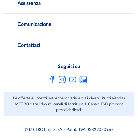
Assistenza
Qualità e sicurezza
Autorizzazioni all'acquisto
Lavora con noi
Comunicazione
Domande frequenti
I marchi di METRO
Stampa
Servizi METRO
Metro AG
Contattaci
Privacy Policy
Fatture digitali
Sostenibilità
Richiamo Prodotto
Seguici su
HACCP
Le offerte e i prezzi potrebbero variare tra i diversi Punti Vendita
METRO e tra i diversi canali di fornitura. Il Canale FSD prevede
prezzi dedicati.
© METRO Italia S.p.A. - Partita IVA 02827030962