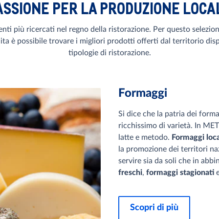
ASSIONE PER LA PRODUZIONE LOCA
ienti più ricercati nel regno della ristorazione. Per questo selezio
ta è possibile trovare i migliori prodotti offerti dal territorio disp
tipologie di ristorazione.
Formaggi
Si dice che la patria dei forma
ricchissimo di varietà. In MET
latte e metodo.
Formaggi loca
la promozione dei territori na
servire sia da soli che in abb
freschi
,
formaggi stagionati
Scopri di più