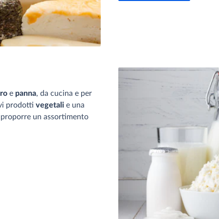
rro
e
panna
, da cucina e per
vi prodotti
vegetali
e una
er proporre un assortimento