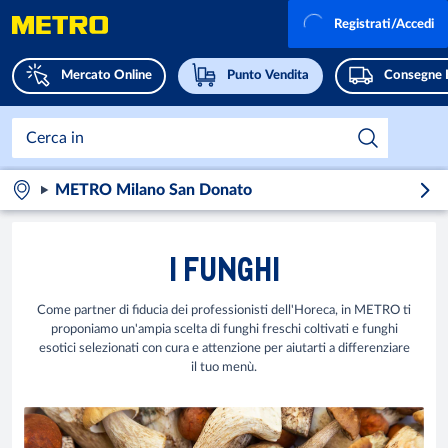
Registrati/Accedi
Mercato Online
Punto Vendita
Consegne 
METRO Milano San Donato
I FUNGHI
Come partner di fiducia dei professionisti dell'Horeca, in METRO ti
proponiamo un'ampia scelta di funghi freschi coltivati e funghi
esotici selezionati con cura e attenzione per aiutarti a differenziare
il tuo menù.