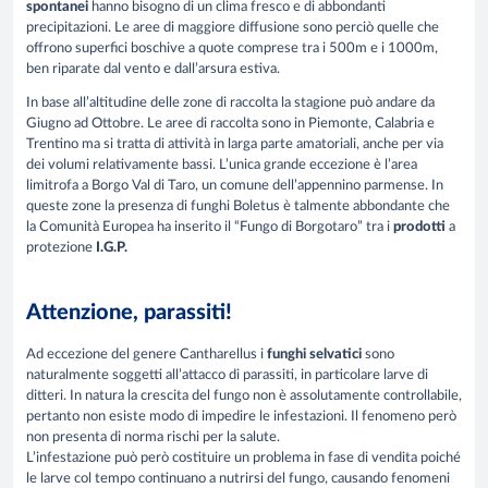
spontanei
hanno bisogno di un clima fresco e di abbondanti
precipitazioni. Le aree di maggiore diffusione sono perciò quelle che
offrono superfici boschive a quote comprese tra i 500m e i 1000m,
ben riparate dal vento e dall’arsura estiva.
In base all’altitudine delle zone di raccolta la stagione può andare da
Giugno ad Ottobre. Le aree di raccolta sono in Piemonte, Calabria e
Trentino ma si tratta di attività in larga parte amatoriali, anche per via
dei volumi relativamente bassi. L’unica grande eccezione è l’area
limitrofa a Borgo Val di Taro, un comune dell’appennino parmense. In
queste zone la presenza di funghi Boletus è talmente abbondante che
la Comunità Europea ha inserito il “Fungo di Borgotaro” tra i
prodotti
a
protezione
I.G.P.
Attenzione, parassiti!
Ad eccezione del genere Cantharellus i
funghi selvatici
sono
naturalmente soggetti all’attacco di parassiti, in particolare larve di
ditteri. In natura la crescita del fungo non è assolutamente controllabile,
pertanto non esiste modo di impedire le infestazioni. Il fenomeno però
non presenta di norma rischi per la salute.
L’infestazione può però costituire un problema in fase di vendita poiché
le larve col tempo continuano a nutrirsi del fungo, causando fenomeni