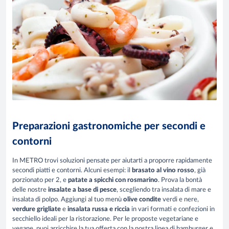
Preparazioni gastronomiche per secondi e
contorni
In METRO trovi soluzioni pensate per aiutarti a proporre rapidamente
secondi piatti e contorni. Alcuni esempi: il
brasato al vino rosso
, già
porzionato per 2, e
patate a spicchi con rosmarino
. Prova la bontà
delle nostre
insalate a base di pesce
, scegliendo tra insalata di mare e
insalata di polpo. Aggiungi al tuo menù
olive condite
verdi e nere,
verdure grigliate
e
insalata russa e riccia
in vari formati e confezioni in
secchiello ideali per la ristorazione. Per le proposte vegetariane e
vegane, puoi arricchire la tua offerta con la nostra linea di hamburger e