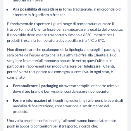
deformi o si rovini.
Alla possibilità di riscaldare
in forno tradizionale, al microonde o di
stoccare in frigorifero o freezer.
È fondamentale rispettare i giusti range di temperatura durante il
trasporto fino al Cliente finale per salvaguardare la qualità del prodotto.
Il cibo caldo deve essere trasportato almeno a 63°C, mentre per i
prodotti freschi la temperatura deve oscillare tra 4°C e 8°C.
Non dimenticare che qualunque sia la tipologia che scegli, il packaging
sarà parte dell’esperienza che la tua attività offre alla Clientela. Puoi
scegliere fra materiali monouso oppure in vetro; quest’ultimo, in
particolare, rappresenta un modo ulteriore per fidelizzare i Clienti,
perché verrà recuperato alla consegna successiva. In ogni caso, è
consigliato:
Personalizzare il packaging
attraverso semplici etichette adesive
dove il tuo brand è ben visibile, così da essere riconosciuto.
Fornire informazioni utili
sugli ingredienti, gli allergeni, le eventuali
modalità di finalizzazione, conservazione e smaltimento del
prodotto.
Una volta pronti e confezionati gli alimenti vanno immediatamente
posti in appositi contenitori per il trasporto, ricorda che: