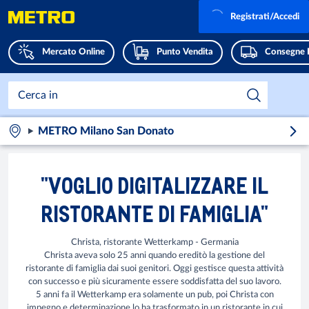
Registrati/Accedi
Mercato Online
Punto Vendita
Consegne 
METRO Milano San Donato
"VOGLIO DIGITALIZZARE IL
RISTORANTE DI FAMIGLIA"
Christa, ristorante Wetterkamp - Germania
Christa aveva solo 25 anni quando ereditò la gestione del
ristorante di famiglia dai suoi genitori. Oggi gestisce questa attività
con successo e più sicuramente essere soddisfatta del suo lavoro.
5 anni fa il Wetterkamp era solamente un pub, poi Christa con
impegno e determinazione lo ha trasformato in un ristorante in cui