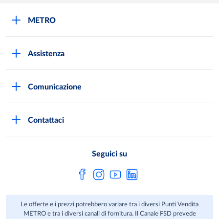
METRO
METRO Italia
Assistenza
Qualità e sicurezza
Autorizzazioni all'acquisto
Lavora con noi
Comunicazione
Domande frequenti
I marchi di METRO
Stampa
Servizi METRO
Metro AG
Contattaci
Privacy Policy
Fatture digitali
Sostenibilità
Richiamo Prodotto
Seguici su
HACCP
Le offerte e i prezzi potrebbero variare tra i diversi Punti Vendita
METRO e tra i diversi canali di fornitura. Il Canale FSD prevede