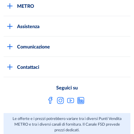
METRO
METRO Italia
Assistenza
Qualità e sicurezza
Autorizzazioni all'acquisto
Lavora con noi
Comunicazione
Domande frequenti
I marchi di METRO
Stampa
Servizi METRO
Metro AG
Contattaci
Privacy Policy
Fatture digitali
Sostenibilità
Richiamo Prodotto
Seguici su
HACCP
Le offerte e i prezzi potrebbero variare tra i diversi Punti Vendita
METRO e tra i diversi canali di fornitura. Il Canale FSD prevede
prezzi dedicati.