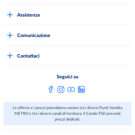
METRO Italia
Assistenza
Qualità e sicurezza
Autorizzazioni all'acquisto
Lavora con noi
Comunicazione
Domande frequenti
I marchi di METRO
Stampa
Servizi METRO
Metro AG
Contattaci
Privacy Policy
Fatture digitali
Sostenibilità
Richiamo Prodotto
Seguici su
HACCP
Le offerte e i prezzi potrebbero variare tra i diversi Punti Vendita
METRO e tra i diversi canali di fornitura. Il Canale FSD prevede
prezzi dedicati.