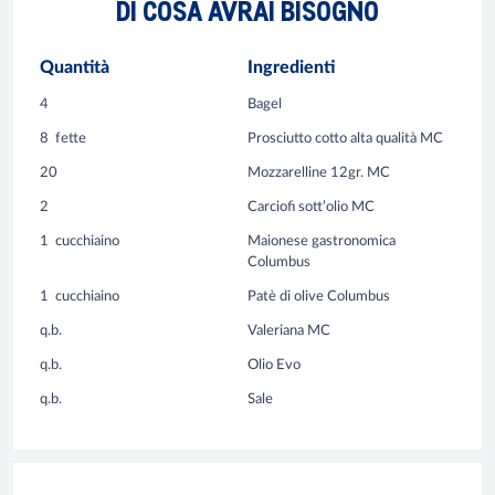
DI COSA AVRAI BISOGNO
Quantità
Ingredienti
4
Bagel
8
fette
Prosciutto cotto alta qualità MC
20
Mozzarelline 12gr. MC
2
Carciofi sott’olio MC
1
cucchiaino
Maionese gastronomica
Columbus
1
cucchiaino
Patè di olive Columbus
q.b.
Valeriana MC
q.b.
Olio Evo
q.b.
Sale