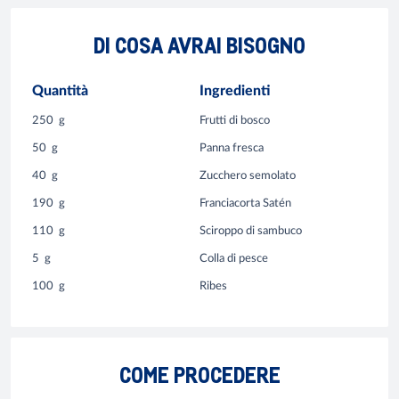
DI COSA AVRAI BISOGNO
Quantità
Ingredienti
250
g
Frutti di bosco
50
g
Panna fresca
40
g
Zucchero semolato
190
g
Franciacorta Satén
110
g
Sciroppo di sambuco
5
g
Colla di pesce
100
g
Ribes
COME PROCEDERE