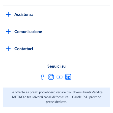
METRO Italia
Assistenza
Qualità e sicurezza
Autorizzazioni all'acquisto
Lavora con noi
Comunicazione
Domande frequenti
I marchi di METRO
Stampa
Servizi METRO
Metro AG
Contattaci
Privacy Policy
Fatture digitali
Sostenibilità
Richiamo Prodotto
Seguici su
HACCP
Le offerte e i prezzi potrebbero variare tra i diversi Punti Vendita
METRO e tra i diversi canali di fornitura. Il Canale FSD prevede
prezzi dedicati.