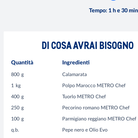
Tempo
:
1 h e 30 min
DI COSA AVRAI BISOGNO
Quantità
Ingredienti
800
g
Calamarata
1
kg
Polpo Marocco METRO Chef
400
g
Tuorlo METRO Chef
250
g
Pecorino romano METRO Chef
100
g
Parmigiano reggiano METRO Chef
q.b.
Pepe nero e Olio Evo