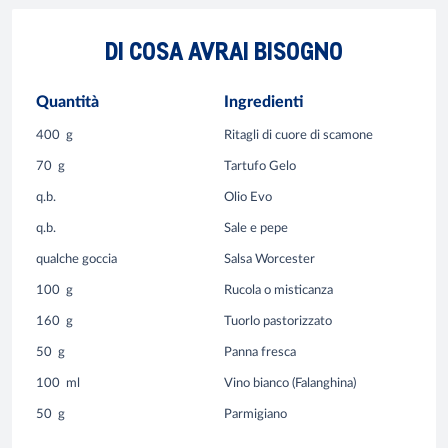
DI COSA AVRAI BISOGNO
Quantità
Ingredienti
400
g
Ritagli di cuore di scamone
70
g
Tartufo Gelo
q.b.
Olio Evo
q.b.
Sale e pepe
qualche goccia
Salsa Worcester
100
g
Rucola o misticanza
160
g
Tuorlo pastorizzato
50
g
Panna fresca
100
ml
Vino bianco (Falanghina)
50
g
Parmigiano