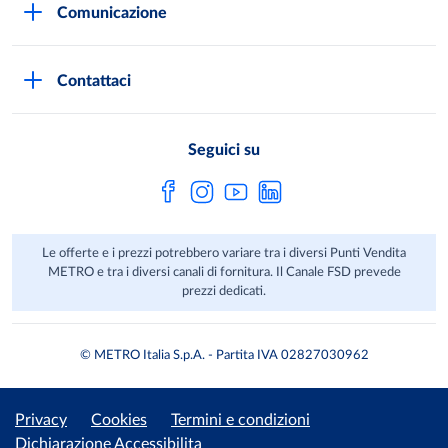
Comunicazione
Domande frequenti
I marchi di METRO
Stampa
Servizi METRO
Metro AG
Contattaci
Privacy Policy
Fatture digitali
Sostenibilità
Richiamo Prodotto
Seguici su
HACCP
Le offerte e i prezzi potrebbero variare tra i diversi Punti Vendita
METRO e tra i diversi canali di fornitura. Il Canale FSD prevede
prezzi dedicati.
© METRO Italia S.p.A. - Partita IVA 02827030962
Privacy
Cookies
Termini e condizioni
Dichiarazione Accessibilita