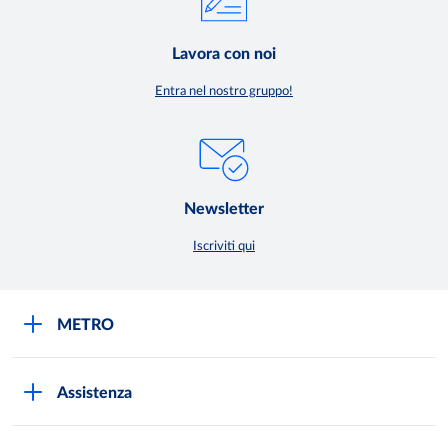
Lavora con noi
Entra nel nostro gruppo!
Newsletter
Iscriviti qui
METRO
METRO Italia
Assistenza
Qualità e sicurezza
Autorizzazioni all'acquisto
Lavora con noi