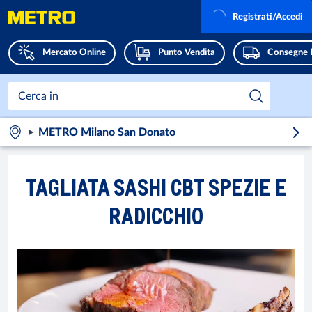
Registrati/Accedi
Mercato Online
Punto Vendita
Consegne 
METRO Milano San Donato
TAGLIATA SASHI CBT SPEZIE E
RADICCHIO