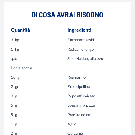
DI COSA AVRAI BISOGNO
Quantità
Ingredienti
3
kg
Entrecote sashi
1
kg
Radicchio lungo
q.b.
Sale Maldon, olio evo
Per la spezia
10
g
Rosmarino
2
gr
Erba cipollina
3
g
Pepe affumicato
5
g
Spezia mix pizza
5
g
Paprika dolce
1
g
Aglio
2
g
Curcuma