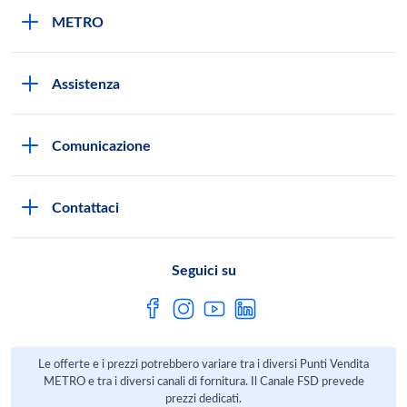
METRO
METRO Italia
Assistenza
Qualità e sicurezza
Autorizzazioni all'acquisto
Lavora con noi
Comunicazione
Domande frequenti
I marchi di METRO
Stampa
Servizi METRO
Metro AG
Contattaci
Privacy Policy
Fatture digitali
Sostenibilità
Richiamo Prodotto
Seguici su
HACCP
Le offerte e i prezzi potrebbero variare tra i diversi Punti Vendita
METRO e tra i diversi canali di fornitura. Il Canale FSD prevede
prezzi dedicati.