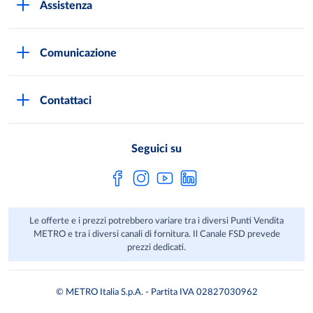
Assistenza
Qualità e sicurezza
Autorizzazioni all'acquisto
Lavora con noi
Comunicazione
Domande frequenti
I marchi di METRO
Stampa
Servizi METRO
Metro AG
Contattaci
Privacy Policy
Fatture digitali
Sostenibilità
Richiamo Prodotto
Seguici su
HACCP
Le offerte e i prezzi potrebbero variare tra i diversi Punti Vendita
METRO e tra i diversi canali di fornitura. Il Canale FSD prevede
prezzi dedicati.
© METRO Italia S.p.A. - Partita IVA 02827030962