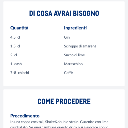
DI COSA AVRAI BISOGNO
Quantità
Ingredienti
4,5
cl
Gin
1,5
cl
Sciroppo di amarena
2
cl
Succo di lime
1
dash
Maraschino
7-8
chicchi
Caffè
COME PROCEDERE
Procedimento
In una coppa cocktail, Shake&double strain. Guarnire con lime
disidratato. Se vuoi cambiare questo drink vai a giocare con lo