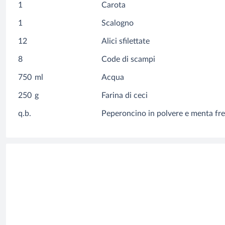
1
Carota
1
Scalogno
12
Alici sfilettate
8
Code di scampi
750
ml
Acqua
250
g
Farina di ceci
q.b.
Peperoncino in polvere e menta fr