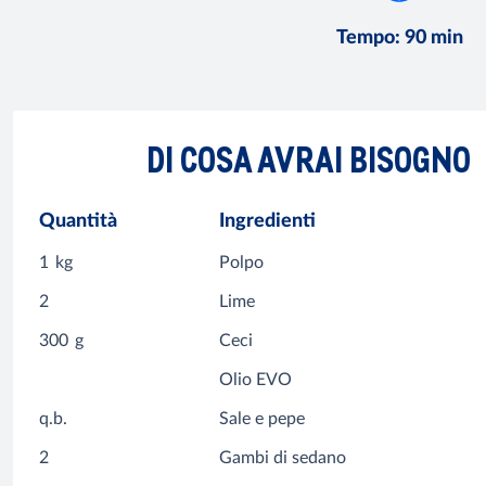
Tempo
:
90 min
DI COSA AVRAI BISOGNO
Quantità
Ingredienti
1
kg
Polpo
2
Lime
300
g
Ceci
Olio EVO
q.b.
Sale e pepe
2
Gambi di sedano