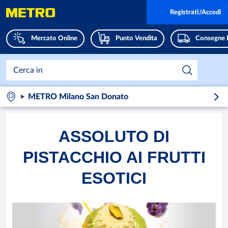
Registrati/Accedi
Mercato Online
Punto Vendita
Consegne 
METRO Milano San Donato
ASSOLUTO DI
PISTACCHIO AI FRUTTI
ESOTICI