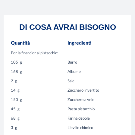
DI COSA AVRAI BISOGNO
Quantità
Ingredienti
Per la financier al pistacchio:
105
g
Burro
168
g
Albume
2
g
Sale
14
g
Zucchero invertito
150
g
Zucchero a velo
45
g
Pasta pistacchio
68
g
Farina debole
3
g
Lievito chimico