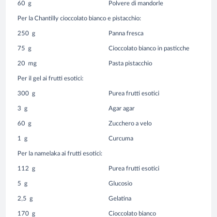
60
g
Polvere di mandorle
Per la Chantilly cioccolato bianco e pistacchio:
250
g
Panna fresca
75
g
Cioccolato bianco in pasticche
20
mg
Pasta pistacchio
Per il gel ai frutti esotici:
300
g
Purea frutti esotici
3
g
Agar agar
60
g
Zucchero a velo
1
g
Curcuma
Per la namelaka ai frutti esotici:
112
g
Purea frutti esotici
5
g
Glucosio
2,5
g
Gelatina
170
g
Cioccolato bianco