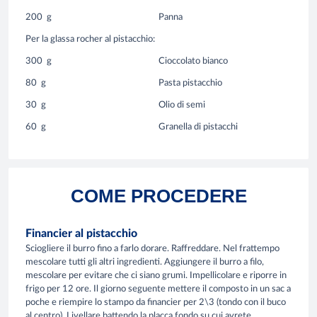
200
g
Panna
Per la glassa rocher al pistacchio:
300
g
Cioccolato bianco
80
g
Pasta pistacchio
30
g
Olio di semi
60
g
Granella di pistacchi
COME PROCEDERE
Financier al pistacchio
Sciogliere il burro fino a farlo dorare. Raffreddare. Nel frattempo
mescolare tutti gli altri ingredienti. Aggiungere il burro a filo,
mescolare per evitare che ci siano grumi. Impellicolare e riporre in
frigo per 12 ore. Il giorno seguente mettere il composto in un sac a
poche e riempire lo stampo da financier per 2\3 (tondo con il buco
al centro). Livellare battendo la placca fondo su cui avrete