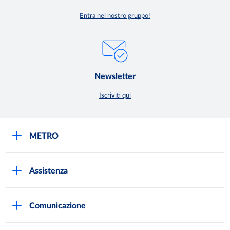
Entra nel nostro gruppo!
Newsletter
Iscriviti qui
METRO
METRO Italia
Assistenza
Qualità e sicurezza
Autorizzazioni all'acquisto
Lavora con noi
Comunicazione
Domande frequenti
I marchi di METRO