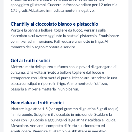
appoggiato gli stampi. Cuocere in forno ventilato per 12 minuti a
175 gradi. Abbattere immediatamente in negativo.
Chantilly al cioccolato bianco e pistacchio
Portare la panna a bollore, togliere da fuoco, versarla sulla
cioccolata a cui avrete aggiunto la pasta di pistacchio. Emulsionare
con mixer ad immersione. Raffreddare una notte in frigo. Al
momnto del bisogno montare e servire.
Gel ai frutti esotici
Mettere metà della purea su fuoco con le poveri di agar agar e di
curcuma. Una volta arrivato a bollore togliere dal fuoco e
stemperare con l’altra metà di purea. Mescolare, stendere in una
placca con silpat e riporre in frigo. Al momento dell’utilizzo,
passarla al mixer e metterla in un biberon.
Namelaka ai frutti esotici
Idratare la gelatina 1:5 (per ogni grammo di gelatina 5 gr di acqua)
in microonde. Sciogliere il cioccolato in microonde. Scaldare la
purea con il glucosio e aggiungerci la gelatina riscaldata e liquida.
Mescolare. Versare il composto di frutta sul cioccolato ed
emulsionare. Riempire gli stampini e abbattere in negativo.