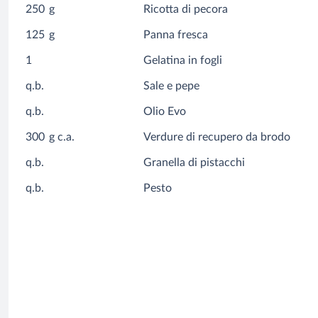
250
g
Ricotta di pecora
125
g
Panna fresca
1
Gelatina in fogli
q.b.
Sale e pepe
q.b.
Olio Evo
300
g c.a.
Verdure di recupero da brodo
q.b.
Granella di pistacchi
q.b.
Pesto