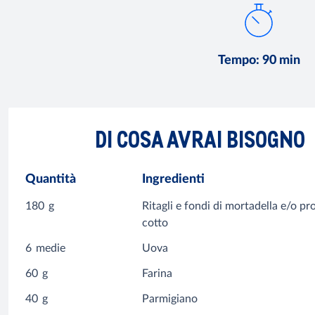
Tempo
:
90 min
DI COSA AVRAI BISOGNO
Quantità
Ingredienti
180
g
Ritagli e fondi di mortadella e/o pr
cotto
6
medie
Uova
60
g
Farina
40
g
Parmigiano